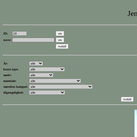
Jen
ID:
navn:
År:
kunst type:
motiv:
materiale:
størrelses kategori:
tilgængelighed: