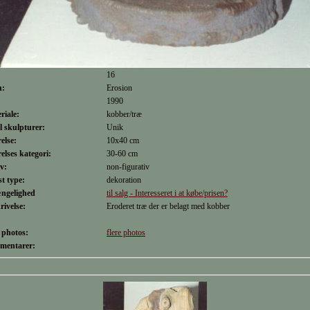
16
n:
Erosion
1990
riale:
kobber/træ
l skulpturer:
Unik
relse:
10x40 cm
relses kategori:
30-60 cm
v:
non-figurativ
t type:
dekoration
ængelighed
til salg - Interesseret i at købe/prisen?
rivelse:
Eroderet træ der er belagt med kobber
:
e photos:
flere photos
mentarer: