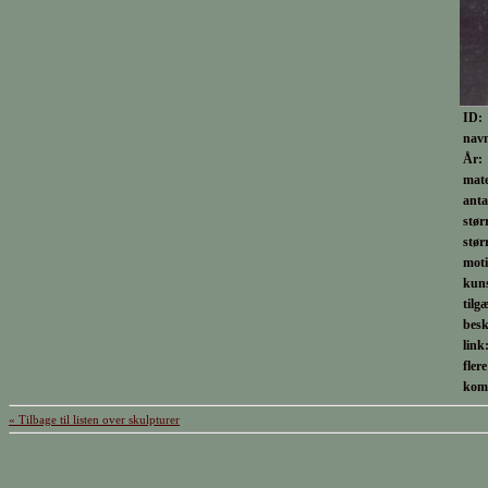
ID:
nav
År:
mate
anta
stør
stør
moti
kuns
tilg
besk
link
fler
kom
« Tilbage til listen over skulpturer